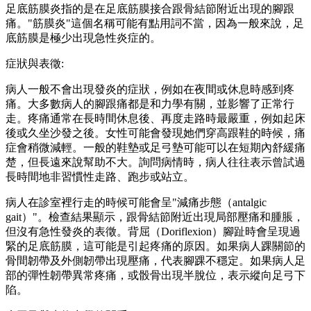
足底筋膜炎指的是在足底筋膜接合跟骨結節附近出現的腳跟
痛。"筋膜炎"這個名稱可能有點用詞不當，因為一般來說，足
底筋膜是極少出現急性炎症的。
症狀與表徵:
病人一般不會出現發炎的症狀，例如在夜間或休息時感到疼
痛。大多數病人的腳跟痛都是和力學有關，並影響了正常行
走。疼痛通常在長時間休息後、再度走路時最嚴重，例如起床
後或久坐沙發之後。女性可能會發現她們穿高跟鞋的時候，痛
症會稍微減輕。一般的鞋墊或足弓墊可能可以在短期內舒緩痛
楚，但長遠來說幫助不大。詢問病情時，病人往往表示曾試過
長時間地非習慣性走路、跑步或站立。
病人在診室裡行走的時候可能會呈"減痛步態（antalgic
gait）"。檢查結果顯示，跟骨結節附近出現局部壓痛和腫脹，
但沒有急性發炎的表徵。背屈（Doriflexion）腳趾時會呈現過
緊的足底筋膜，這可能是引起疼痛的原因。如果病人踝關節的
骨間韌帶及外側韌帶出現壓痛，代表腳踝不穩定。如果病人足
部的彈性韌帶異常疼痛，或骰骨出現半脫位，表示縱向足弓下
陷。