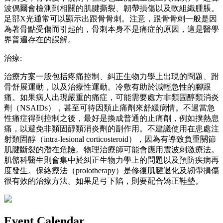
波偶爾會檢測到相關的肌腱撕裂、韌帶損傷以及軟組織腫脹。
足部X光通常可以顯示出跟骨骨刺。注意，跟骨骨刺一般是因
為著骨點受傷而引起的，骨刺本身不是痛症的原因，這是醫學
界普遍存在的誤解。
治療:
治療方案一般包括疼痛控制、糾正生物力學上出現的問題、跗
骨舒展運動，以及治療性運動。冷敷有助於減輕急性的腳跟
痛。如果病人出現嚴重的痛症，可能需要處方非類固醇類消炎
劑（NSAIDs），甚至可待因類止痛劑來舒緩病情。不過當急
性痛症得到控制之後，最好是換成普通的止痛劑，例如撲熱息
痛，以避免非類固醇類消炎劑的副作用。不建議使用在患處注
射類固醇（intra-lesional corticosteroid），因為有導致負重關節
肌腱斷裂的潛在危險。物理治療師可能會應用震波刺激療法。
肌骼科醫生則會集中於糾正生物力學上的問題以及預防疾病再
度發生。保絡療法（prolotherapy）是修復肌腱退化及韌帶損傷
很有效的治療方法。如果足弓下陷，則要配合矯正鞋墊。
Event Calendar