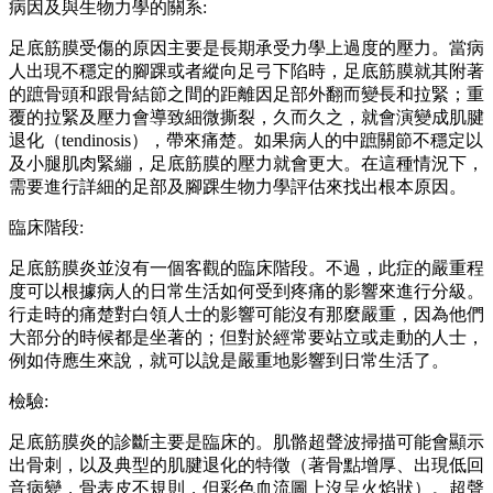
病因及與生物力學的關系:
足底筋膜受傷的原因主要是長期承受力學上過度的壓力。當病
人出現不穩定的腳踝或者縱向足弓下陷時，足底筋膜就其附著
的蹠骨頭和跟骨結節之間的距離因足部外翻而變長和拉緊；重
覆的拉緊及壓力會導致細微撕裂，久而久之，就會演變成肌腱
退化（tendinosis），帶來痛楚。如果病人的中蹠關節不穩定以
及小腿肌肉緊繃，足底筋膜的壓力就會更大。在這種情況下，
需要進行詳細的足部及腳踝生物力學評估來找出根本原因。
臨床階段:
足底筋膜炎並沒有一個客觀的臨床階段。不過，此症的嚴重程
度可以根據病人的日常生活如何受到疼痛的影響來進行分級。
行走時的痛楚對白領人士的影響可能沒有那麼嚴重，因為他們
大部分的時候都是坐著的；但對於經常要站立或走動的人士，
例如侍應生來說，就可以說是嚴重地影響到日常生活了。
檢驗:
足底筋膜炎的診斷主要是臨床的。肌骼超聲波掃描可能會顯示
出骨刺，以及典型的肌腱退化的特徵（著骨點增厚、出現低回
音病變，骨表皮不規則，但彩色血流圖上沒呈火焰狀）。超聲