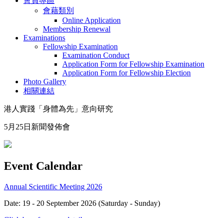
會員專區
會藉類別
Online Application
Membership Renewal
Examinations
Fellowship Examination
Examination Conduct
Application Form for Fellowship Examination
Application Form for Fellowship Election
Photo Gallery
相關連結
港人實踐「身體為先」意向研究
5月25日新聞發佈會
Event Calendar
Annual Scientific Meeting 2026
Date: 19 - 20 September 2026 (Saturday - Sunday)