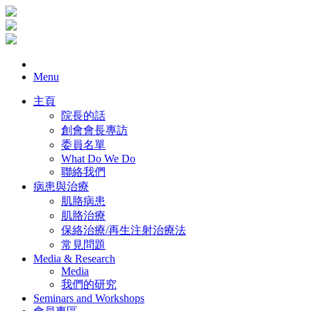
Menu
主頁
院長的話
創會會長專訪
委員名單
What Do We Do
聯絡我們
病患與治療
肌胳病患
肌胳治療
保絡治療/再生注射治療法
常見問題
Media & Research
Media
我們的研究
Seminars and Workshops