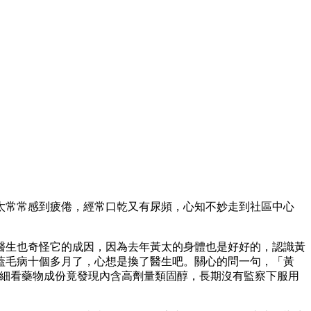
太常常感到疲倦，經常口乾又有尿頻，心知不妙走到社區中心
醫生也奇怪它的成因，因為去年黃太的身體也是好好的，認識黃
蓋毛病十個多月了，心想是換了醫生吧。關心的問一句，「黃
。細看藥物成份竟發現內含高劑量類固醇，長期沒有監察下服用