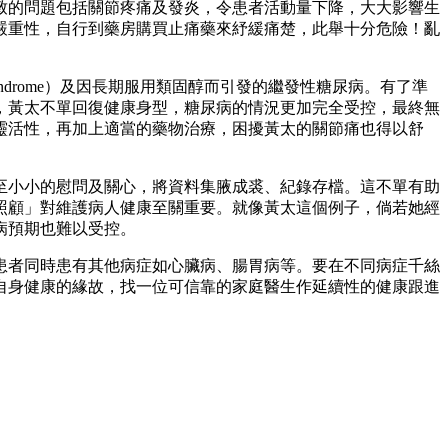
致的問題包括關節疼痛及發炎，令患者活動量下降，大大影響生
嚴重性，自行到藥房購買止痛藥來紓緩痛楚，此舉十分危險！亂
ndrome）及因長期服用類固醇而引發的繼發性糖尿病。有了準
，黃太不單回復健康身型，糖尿病的情況更加完全受控，最終無
靈活性，再加上適當的藥物治療，困擾黃太的關節痛也得以舒
至小小的慰問及關心，將資料集腋成裘、紀錄存檔。這不單有助
照顧」對維護病人健康至關重要。就像黃太這個例子，倘若她經
病預期也難以受控。
患者同時患有其他病症如心臟病、腸胃病等。要在不同病症千絲
自身健康的緣故，找一位可信靠的家庭醫生作延續性的健康跟進