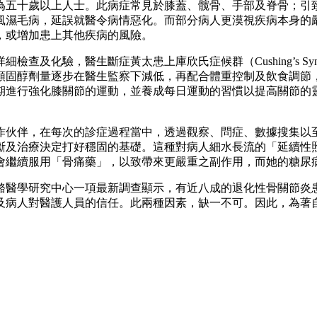
為五十歲以上人士。此病症常見於膝蓋、髋骨、手部及脊骨；引
風濕毛病，延誤就醫令病情惡化。而部分病人更漠視疾病本身的
，或增加患上其他疾病的風險。
查及化驗，醫生斷症黃太患上庫欣氏症候群（Cushing’s Sy
類固醇劑量逐步在醫生監察下減低，再配合體重控制及飲食調節
期進行強化膝關節的運動，並養成每日運動的習慣以提高關節的
作伙伴，在每次的診症過程當中，透過觀察、問症、數據搜集以
斷及治療決定打好穩固的基礎。這種對病人細水長流的「延續性
會繼續服用「骨痛藥」，以致帶來更嚴重之副作用，而她的糖尿
骼醫學研究中心一項最新調查顯示，有近八成的退化性骨關節炎
及病人對醫護人員的信任。此兩種因素，缺一不可。因此，為著