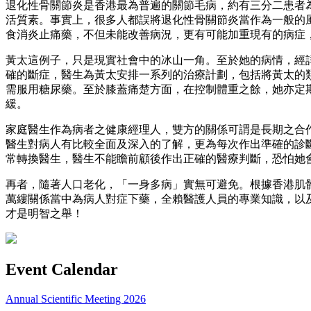
退化性骨關節炎是香港最為普遍的關節毛病，約有三分二患者
活質素。事實上，很多人都誤將退化性骨關節炎當作為一般的
食消炎止痛藥，不但未能改善病況，更有可能加重現有的病症
黃太這例子，只是現實社會中的冰山一角。至於她的病情，經詳細檢
確的斷症，醫生為黃太安排一系列的治療計劃，包括將黃太的
需服用糖尿藥。至於膝蓋痛楚方面，在控制體重之餘，她亦定
緩。
家庭醫生作為病者之健康經理人，雙方的關係可謂是長期之合
醫生對病人有比較全面及深入的了解，更為每次作出準確的診
常轉換醫生，醫生不能瞻前顧後作出正確的醫療判斷，恐怕她
再者，隨著人口老化，「一身多病」實無可避免。根據香港肌
萬縷關係當中為病人對症下藥，全賴醫護人員的專業知識，以
才是明智之舉！
Event Calendar
Annual Scientific Meeting 2026