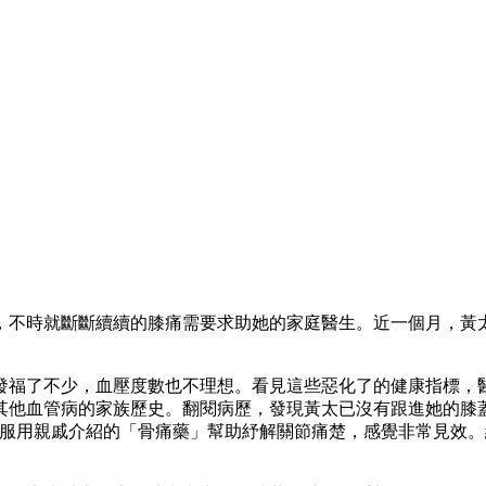
，不時就斷斷續續的膝痛需要求助她的家庭醫生。近一個月，黃
發福了不少，血壓度數也不理想。看見這些惡化了的健康指標，
其他血管病的家族歷史。翻閱病歷，發現黃太已沒有跟進她的膝
直服用親戚介紹的「骨痛藥」幫助紓解關節痛楚，感覺非常見效