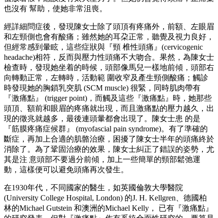
也沒有 幫助，使她非常沮喪。
經詳細問症後，發現陳女士除了頭頂有疼痛外，前額、左眼眉
和左頸側也會有酸痛；雖然她的耳朶正常，聽覺及視力良好，
但經常感到暈眩，這些症狀與『頸 椎性頭痛』(cervicogenic
headache)相符，反而與壓力性頭痛不大吻合。果然，為陳女士
檢查時，發現她坐着的時候，頭部像馬兒一樣地前傾，頭部右
向轉動正常，左轉時，活動範 圍收窄及產生頸側酸痛；觸診
時發現她的胸鎖乳突肌 (SCM muscle) 很緊，同時肌肉帶有
『激痛點』 (trigger point)，而觸及這些『激痛點』時，她那些
頭頂、額前和眼眉的疼痛就出現，而且激痛點的壓力越久，出
現的徵兆就越多，最後連頭暈都會出現了。陳女士患 的是
『筋膜疼痛症候群』 (myofascial pain syndrome)。有了準確的
斷症，再加上合適的肌骼治療，困擾了陳女士半年的頭痛終於
消除了。為了鞏固治療的效果，陳女士糾正了錯誤的姿勢，尤
其是注 意頭部不要過分前傾，加上一些簡單的頸部鬆弛運
動，這樣便可以避免頭痛再次發生。
在1930年代，不同國家的醫生，如英國倫敦大學醫院
(University College Hospital, London) 的J. H. Kellgren、德國柏
林的Michael Gutstein 和澳洲的Michael Kelly， 已有『激痛點』