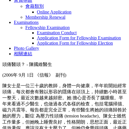
會員專區
會藉類別
Online Application
Membership Renewal
Examinations
Fellowship Examination
Examination Conduct
Application Form for Fellowship Examination
Application Form for Fellowship Election
Photo Gallery
相關連結
頭痛醫頭？ - 陳國維醫生
(2006年 9月 1日 《信報》 副刊)
陳女士是一位三十歲的教師，身體一向健康，半年前開始經常
頭痛，每次都會有難以形容的隱痛在頭頂上，持續數小時甚至
一整天，最近次數越來越頻密。她 擔心是否長了腦腫瘤。半
年來看過不少醫生，也做過各式各樣的檢查，包括電腦掃描、
磁力共震等。報告都是完全正常，有些醫生將她的頭痛歸咎於
她的壓力，斷症 為壓力性頭痛 (tension headache)。陳女士雖然
工作量多，但她晚上睡覺良好，性格開朗，思想正面，最近正
值放暑假，應該沒有太大壓力了。但她仍會覺得頭痛，止痛藥