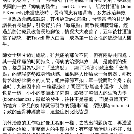
的研究發表，但對『激痛點』作有系統全面性研究的，要算是
美國的一位『總統的醫生』Janet G. Travell。 話說甘迺迪 (John
F Kennedy)未當總統時，長時間患有腰背痛，多方診治無效，
一度想放棄總統競選，其後經Travell診斷，發覺當時的甘迺迪
議長有長短腳，引發背肌 的『激痛點』而致長期腰背痛。經
過肌骼治療及改善長短腳後，情况大大改善了，五年後甘迺迪
當了總統，把Travell 帶入白宮，成為第一位女性的總統個人醫
生。
陳女士與甘迺迪總統，雖然痛的部位不同，但有兩點共同處，
其一是疼痛的時間持久，傳統的治療無效，其二是他們的痊
癒，都是因為找到了『激痛點』，繼 而消除引致這些『激痛
點』的錯誤姿勢或身體缺憾。如果將人比喻成一台機器，那麽
骨骼就好比機器的支架，組件節節互扣，牽一髮而動全身；前
些時，九鐵因車廂 一粒鏍絲出了問題而影響全車運作；人體
也是一樣，小小的關節出了問題，影響了整個人的生態力學
(biomechanics)，徵狀的發生，往往不是患處， 而是身體其它
的地方：常見的如膝關節引致的髖關節痛，梨狀肌(piriformis)
引致的坐骨神經痛等，這些症例比比皆是。
肌骼治療的工作就好像工程師一樣，去找出問題所在，再透過
正確的治療，重整個人的生態力學；有些關節活動力不好，就