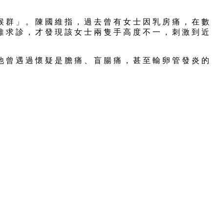
候 群 」 。 陳 國 維 指 ， 過 去 曾 有 女 士 因 乳 房 痛 ， 在 數
維 求 診 ， 才 發 現 該 女 士 兩 隻 手 高 度 不 一 ， 刺 激 到 近
他 曾 遇 過 懷 疑 是 膽 痛 、 盲 腸 痛 ， 甚 至 輸 卵 管 發 炎 的