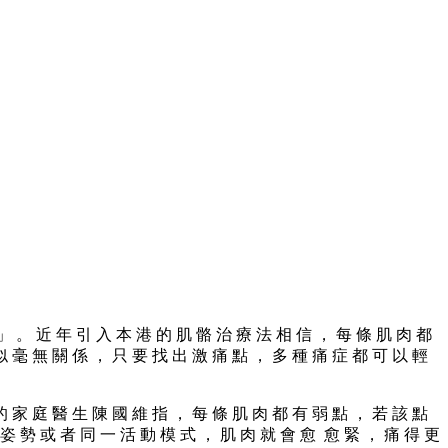
」 。 近 年 引 入 本 港 的 肌 骼 治 療 法 相 信 ， 每 條 肌 肉 都
似 毫 無 關 係 ， 只 要 找 出 激 痛 點 ， 多 種 痛 症 都 可 以 輕
的 家 庭 醫 生 陳 國 維 指 ， 每 條 肌 肉 都 有 弱 點 ， 若 該 點
 姿 勢 或 者 同 一 活 動 模 式 ， 肌 肉 就 會 愈 愈 緊 ， 痛 得 更