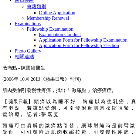
會員專區
會藉類別
Online Application
Membership Renewal
Examinations
Fellowship Examination
Examination Conduct
Application Form for Fellowship Examination
Application Form for Fellowship Election
Photo Gallery
相關連結
激痛點 - 陳國維醫生
(2006年 10月 20日《蘋果日報》副刊)
肌肉受創引發慢性疼痛，找出「 激痛點 」治療痛症。
【 蘋果日報】 頭 痛 以 為 睡 不 好 ， 胸 痛 以 為 患 乳 癌 ， 真 正
有 弱 點 ， 若 該 點 受 創 ， 可 引 發 附 近 肌 肉 收 縮 拉 緊 ，
鬆 治 癒 。 記 者 : 張 嘉 雯
頸 痛 可 由 肩 膊 的 激 痛 點 引 發 ， 網 球 肘 隨 時 是 前 臂 激
受 創 ， 可 引 發 附 近 肌 肉 收 縮 拉 緊 ， 引 發 慢 性 疼 痛 ，