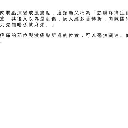
 肉 弱 點 演 變 成 激 痛 點 ， 這 類 痛 又 稱 為 「 筋 膜 疼 痛 症 
 瘤 ， 其 後 又 以 為 是 創 傷 ， 病 人 經 多 番 轉 折 ， 向 陳 國 
 刀 先 知 唔 係 就 麻 煩 。 」
 疼 痛 的 部 位 與 激 痛 點 所 處 的 位 置 ， 可 以 毫 無 關 連 。 
 。