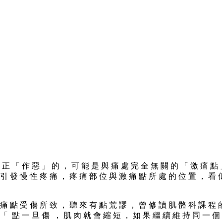
 「 作 惡 」 的 ， 可 能 是 與 痛 處 完 全 無 關 的 「 激 痛 點 
 引 發 慢 性 疼 痛 ， 疼 痛 部 位 與 激 痛 點 所 處 的 位 置 ， 看 
 痛 點 受 傷 所 致 ， 聽 來 有 點 荒 謬 ， 曾 修 讀 肌 骼 科 課 程 
 「 點 一 旦 傷 ， 肌 肉 就 會 縮 短 ， 如 果 繼 續 維 持 同 一 個